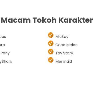
i Macam Tokoh Karakter
nces
Mickey
oro
Coco Melon
e Pony
Toy Story
yShark
Mermaid