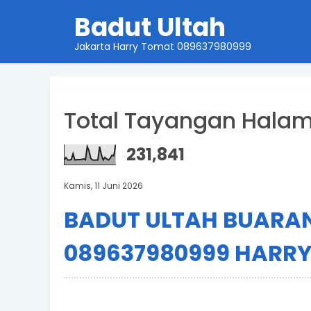
Badut Ultah
Jakarta Harry Tomat 089637980999
Total Tayangan Hala
231,841
Kamis, 11 Juni 2026
BADUT ULTAH BUARA
089637980999 HARR