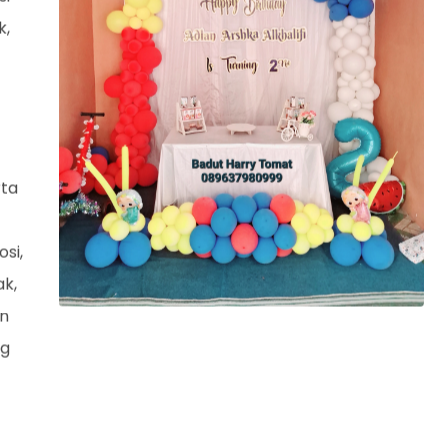
k,
rta
si,
ak,
an
ng