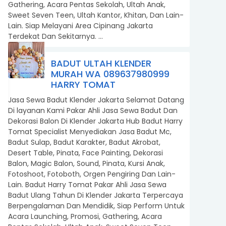
Gathering, Acara Pentas Sekolah, Ultah Anak,
Sweet Seven Teen, Ultah Kantor, Khitan, Dan Lain-
Lain. Siap Melayani Area Cipinang Jakarta
Terdekat Dan Sekitarnya. ...
BADUT ULTAH KLENDER
MURAH WA 089637980999
HARRY TOMAT
Jasa Sewa Badut Klender Jakarta Selamat Datang
Di layanan Kami Pakar Ahli Jasa Sewa Badut Dan
Dekorasi Balon Di Klender Jakarta Hub Badut Harry
Tomat Specialist Menyediakan Jasa Badut Mc,
Badut Sulap, Badut Karakter, Badut Akrobat,
Desert Table, Pinata, Face Painting, Dekorasi
Balon, Magic Balon, Sound, Pinata, Kursi Anak,
Fotoshoot, Fotoboth, Orgen Pengiring Dan Lain-
Lain. Badut Harry Tomat Pakar Ahli Jasa Sewa
Badut Ulang Tahun Di Klender Jakarta Terpercaya
Berpengalaman Dan Mendidik, Siap Perform Untuk
Acara Launching, Promosi, Gathering, Acara