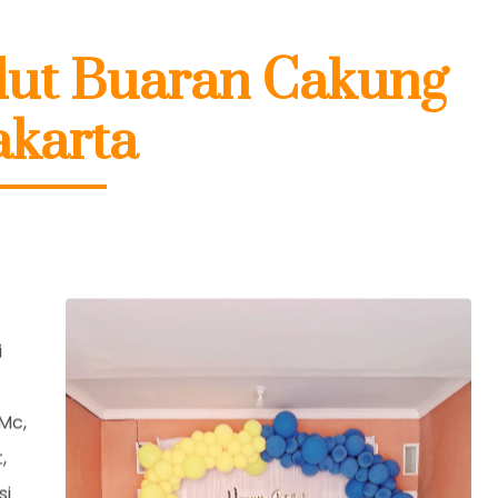
ut Buaran Cakung
akarta
i
Mc,
,
si