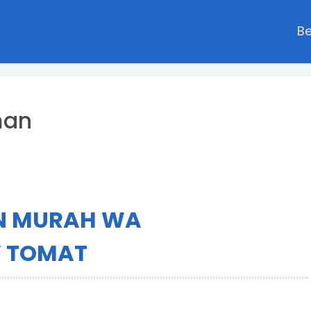
B
man
N MURAH WA
Y TOMAT