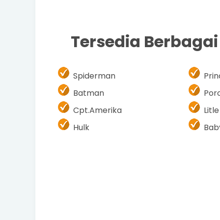
Tersedia Berbaga
Spiderman
Pri
Batman
Por
Cpt.Amerika
Litl
Hulk
Bab