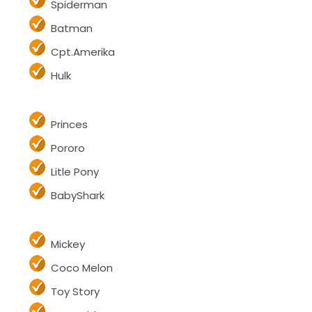
Spiderman
Batman
Cpt.Amerika
Hulk
Princes
Pororo
Litle Pony
BabyShark
Mickey
Coco Melon
Toy Story