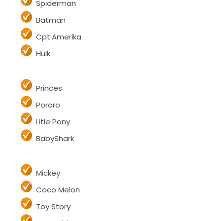
Spiderman
Batman
Cpt.Amerika
Hulk
Princes
Pororo
Litle Pony
BabyShark
Mickey
Coco Melon
Toy Story