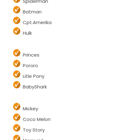
Spiderman
Batman
Cpt.Amerika
Hulk
Princes
Pororo
Litle Pony
BabyShark
Mickey
Coco Melon
Toy Story